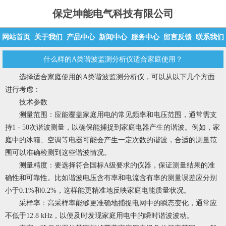
保定坤能电气科技有限公司
网站首页
关于我们
产品中心
新闻中心
服务中心
留言反馈
联系我们
什么样的A类谐波监测分析仪适合家庭使用？
选择适合家庭使用的
A类谐波监测分析仪
，可以从以下几个方面
进行考虑：
技术参数
测量范围：应能覆盖家庭用电的常见频率和电压范围，通常需支
持1 - 50次谐波测量，以确保能捕捉到家庭电器产生的谐波。例如，家
庭中的冰箱、空调等电器可能会产生一定次数的谐波，合适的测量范
围可以准确检测到这些谐波情况。
测量精度：要选择符合国标A级要求的仪器，保证测量结果的准
确性和可靠性。比如谐波电压含有率和电流含有率的测量误差应分别
小于0.1%和0.2%，这样能更精准地反映家庭电能质量状况。
采样率：高采样率能够更准确地捕捉电网中的瞬态变化，通常应
不低于12.8 kHz，以便及时发现家庭用电中的瞬时谐波波动。