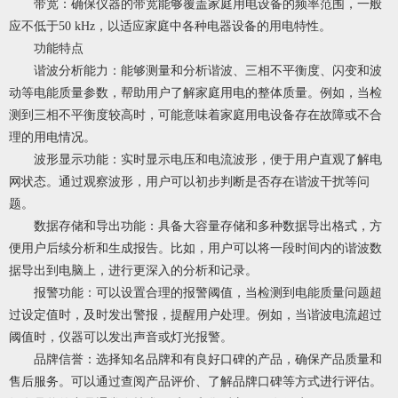
带宽：确保仪器的带宽能够覆盖家庭用电设备的频率范围，一般
应不低于50 kHz，以适应家庭中各种电器设备的用电特性。
功能特点
谐波分析能力：能够测量和分析谐波、三相不平衡度、闪变和波
动等电能质量参数，帮助用户了解家庭用电的整体质量。例如，当检
测到三相不平衡度较高时，可能意味着家庭用电设备存在故障或不合
理的用电情况。
波形显示功能：实时显示电压和电流波形，便于用户直观了解电
网状态。通过观察波形，用户可以初步判断是否存在谐波干扰等问
题。
数据存储和导出功能：具备大容量存储和多种数据导出格式，方
便用户后续分析和生成报告。比如，用户可以将一段时间内的谐波数
据导出到电脑上，进行更深入的分析和记录。
报警功能：可以设置合理的报警阈值，当检测到电能质量问题超
过设定值时，及时发出警报，提醒用户处理。例如，当谐波电流超过
阈值时，仪器可以发出声音或灯光报警。
品牌信誉：选择知名品牌和有良好口碑的产品，确保产品质量和
售后服务。可以通过查阅产品评价、了解品牌口碑等方式进行评估。