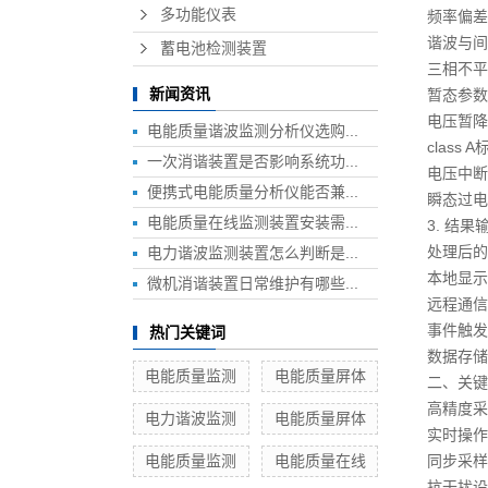
多功能仪表
频率偏差
谐波与间
蓄电池检测装置
三相不平
新闻资讯
暂态参数
电压暂降
电能质量谐波监测分析仪选购...
class 
一次消谐装置是否影响系统功...
电压中断
便携式电能质量分析仪能否兼...
瞬态过电
电能质量在线监测装置安装需...
3. 结
处理后的
电力谐波监测装置怎么判断是...
本地显示
微机消谐装置日常维护有哪些...
远程通信
事件触发
热门关键词
数据存储
电能质量监测
电能质量屏体
二、关键
高精度采
电力谐波监测
电能质量屏体
实时操作
电能质量监测
电能质量在线
同步采样
抗干扰设