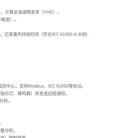
-7），计算总谐波畸变率（THD）。
平衡度）。
录事件持续时间（符合IEC 61000-4-30的
中心，支持Modbus、IEC 61850等协议。
（指示灯、蜂鸣器）并发送远程通知。
势分析。
。
质量分析。
波）限制噪声。