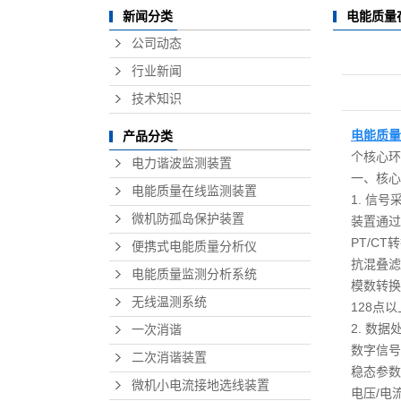
电能质量
新闻分类
二
公司动态
微机小
行业新闻
多
技术知识
蓄电
电能质量
产品分类
个核心环
电力谐波监测装置
一、核心
电能质量在线监测装置
1. 信
微机防孤岛保护装置
装置通过
PT/C
便携式电能质量分析仪
抗混叠滤
电能质量监测分析系统
模数转换
无线温测系统
128点
2. 数
一次消谐
数字信号
二次消谐装置
稳态参数
微机小电流接地选线装置
电压/电