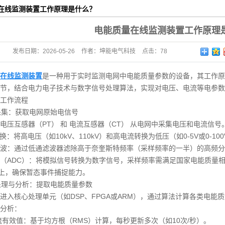
在线监测装置工作原理是什么？
次消谐装置
电能质量在线监测装置工作原理
电流接地选线装
发布日期：
2026-05-26
作者：
坤能电气科技
点击：
78
功能仪表
置
池检测装置
在线监测装置
是一种用于实时监测电网中电能质量参数的设备，其工作原
节，结合电力电子技术与数字信号处理算法，实现对电压、电流等电参数
工作流程
号采集：获取电网原始电信号
电压互感器（PT） 和 电流互感器（CT） 从电网中采集电压和电流信号
T转换：将高电压（如10kV、110kV）和高电流转换为低压（如0-5V或0-
波：通过低通滤波器滤除高于奈奎斯特频率（采样频率的一半）的高频分
（ADC）：将模拟信号转换为数字信号，采样频率需满足国家电能质量相关标准
以上，确保暂态事件捕捉能力。
据处理与分析：提取电能质量参数
进入核心处理单元（如DSP、FPGA或ARM），通过算法计算各类电能
分析：
流有效值：基于均方根（RMS）计算，每秒更新多次（如10次/秒）。