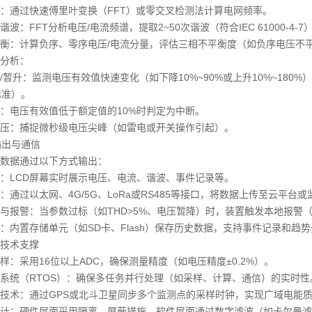
：通过快速傅里叶变换（FFT）或零交叉检测法计算电网频率。
谐波：FFT分析电压/电流频谱，提取2~50次谐波（符合IEC 61000-4
衡：计算负序、零序电压/电流分量，评估三相不平衡度（如负序电压不
分析：
/暂升：监测电压有效值快速变化（如下降10%~90%或上升10%~180%），记
A标准）。
：电压有效值低于额定值的10%时判定为中断。
压：捕捉微秒级电压尖峰（如雷电或开关操作引起）。
果输出与通信
数据通过以下方式输出：
：LCD屏幕实时展示电压、电流、谐波、事件记录等。
：通过以太网、4G/5G、LoRa或RS485等接口，将数据上传至云平台或监控
与报警：当参数过标（如THD>5%、电压暂降）时，装置触发本地报警
：内置存储单元（如SD卡、Flash）保存历史数据，支持事件记录和趋
技术支撑
样：采用16位以上ADC，确保测量精度（如电压精度±0.2%）。
系统（RTOS）：确保多任务并行处理（如采样、计算、通信）的实时性
技术：通过GPS或北斗卫星同步多个监测点的采样时钟，实现广域电能
计：硬件层面采用隔离、屏蔽措施，软件层面通过数字滤波（如卡尔曼滤