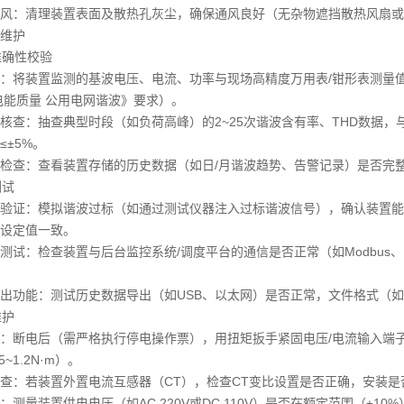
风：清理装置表面及散热孔灰尘，确保通风良好（无杂物遮挡散热风扇或
维护
据准确性校验
：将装置监测的基波电压、电流、功率与现场高精度万用表/钳形表测量值对比，误
《电能质量 公用电网谐波》要求）。
核查：抽查典型时段（如负荷高峰）的2~25次谐波含有率、THD数据，与便
≤±5%。
检查：查看装置存储的历史数据（如日/月谐波趋势、告警记录）是否完
测试
验证：模拟谐波过标（如通过测试仪器注入过标谐波信号），确认装置能
设定值一致。
测试：检查装置与后台监控系统/调度平台的通信是否正常（如Modbus、IE
出功能：测试历史数据导出（如USB、以太网）是否正常，文件格式（如CS
维护
：断电后（需严格执行停电操作票），用扭矩扳手紧固电压/电流输入端
5~1.2N·m）。
查：若装置外置电流互感器（CT），检查CT变比设置是否正确，安装
：测量装置供电电压（如AC 220V或DC 110V）是否在额定范围（±10