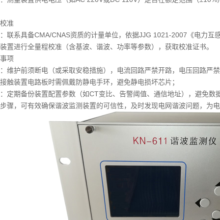
校准
联系具备CMA/CNAS资质的计量单位，依据JJG 1021-2007《电力互感
装置进行全量程校准（含基波、谐波、功率等参数），获取校准证书。
事项
：维护前须断电（或采取安稳措施），电流回路严禁开路，电压回路严禁
接触装置电路板时需佩戴防静电手环，避免静电损坏芯片；
：定期备份装置配置参数（如CT变比、告警阈值、通信地址），避免数
步骤，可有效确保谐波监测装置的可信性，及时发现电网谐波问题，为电