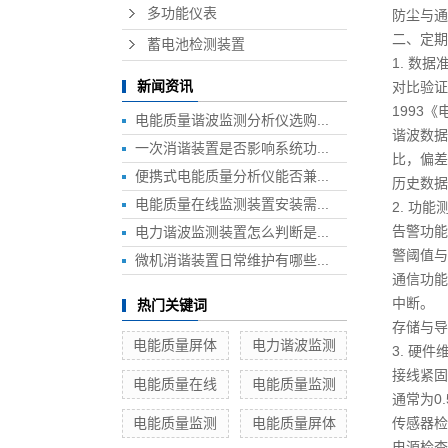
多功能仪表
防尘与通
二、定期
蓄电池检测装置
1. 数
新闻资讯
对比验证
1993
电能质量谐波监测分析仪选购...
谐波数据
一次消谐装置是否影响系统功...
比，偏差
便携式电能质量分析仪能否兼...
历史数据
电能质量在线监测装置安装需...
2. 功能
告警功能
电力谐波监测装置怎么判断是...
警阈值与
微机消谐装置日常维护有哪些...
通信功能
中断。
热门关键词
存储与导
电能质量屏体
电力谐波监测
3. 硬件
接线紧固
电能质量在线
电能质量监测
通常为0.
电能质量监测
电能质量屏体
传感器检
电源检查