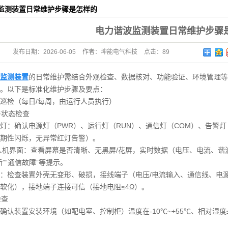
监测装置日常维护步骤是怎样的
次消谐装置
电力谐波监测装置日常维护步骤
电流接地选线装
发布日期：
2026-06-05
作者：
坤能电气科技
点击：
89
功能仪表
置
池检测装置
监测装置
的日常维护需结合外观检查、数据核对、功能验证、环境管理等
。以下是标准化维护步骤及要点：
巡检（每日/每周，由运行人员执行）
观与状态检查
灯：确认电源灯（PWR）、运行灯（RUN）、通信灯（COM）、告警
期性闪烁，无异常红灯告警）。
人机界面：查看屏幕是否清晰、无黑屏/花屏，实时数据（电压、电流、谐
断”“通信故障”等提示。
：检查装置外壳无变形、破损，接线端子（电压/电流输入、通信线、电
软化），接地端子连接可信（接地电阻≤4Ω）。
检查
确认装置安装环境（如配电室、控制柜）温度在-10℃~+55℃、相对湿度