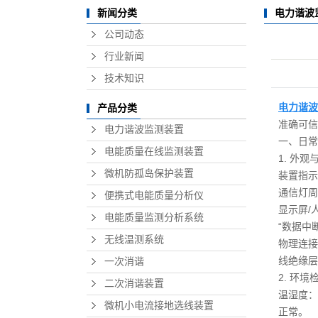
电力谐波
新闻分类
二
公司动态
微机小
行业新闻
多
技术知识
蓄电
电力谐波
产品分类
准确可信
电力谐波监测装置
一、日常
电能质量在线监测装置
1. 外
微机防孤岛保护装置
装置指示
通信灯周
便携式电能质量分析仪
显示屏/
电能质量监测分析系统
“数据中
无线温测系统
物理连接
线绝缘层
一次消谐
2. 环境
二次消谐装置
温湿度：
微机小电流接地选线装置
正常。