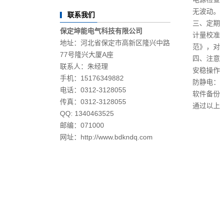
无波动。
联系我们
三、定期
保定坤能电气科技有限公司
计量校准：
地址：河北省保定市高新区隆兴中路
范》，对
77号隆兴大厦A座
四、注意
联系人：朱经理
安稳操作
手机：15176349882
防静电：
电话：0312-3128055
软件备份
传真：0312-3128055
通过以上
QQ: 1340463525
邮编：071000
网址：http://www.bdkndq.com