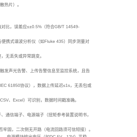
散热片）。
差应≤±0.5%（符合GB/T 14549-
携式谐波分析仪（如Fluke 435）同步测量对
整，无丢失或异常跳变。
触发声光告警、上传告警信息至监控系统，且告
C 61850协议），数据上传延迟≤1s，无丢包或
V、Excel）可识别，数据时间戳准确。
子、通信端子、电源端子（扭矩参考装置说明书，
是否牢固，二次侧无开路（电流回路须可信短接）。
%），电源模块输出电压（如DC 5V、12V）平稳，