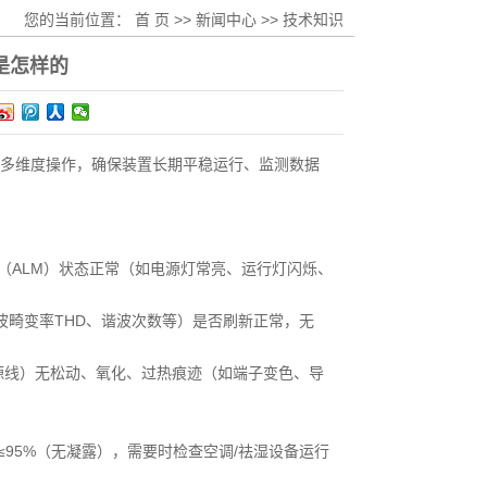
您的当前位置：
首 页
>>
新闻中心
>>
技术知识
是怎样的
多维度操作，确保装置长期平稳运行、监测数据
灯（ALM）状态正常（如电源灯常亮、运行灯闪烁、
波畸变率THD、谐波次数等）是否刷新正常，无
源线）无松动、氧化、过热痕迹（如端子变色、导
≤95%（无凝露），需要时检查空调/祛湿设备运行